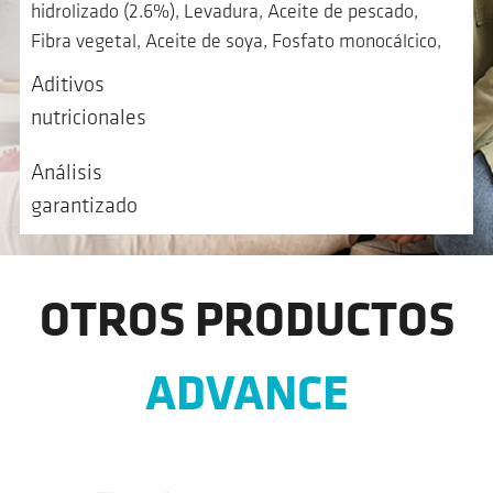
hidrolizado (2.6%), Levadura, Aceite de pescado,
Fibra vegetal, Aceite de soya, Fosfato monocálcico,
Carbonato de calcio, Cloruro potásico, Sal, Extracto de
Aditivos
hoja de olivo (0.05%), Aloe vera (50 mg/kg), Fuentes
nutricionales
de proteínas: Maíz, Trucha, Patata y Levadura
Análisis
garantizado
OTROS PRODUCTOS
ADVANCE